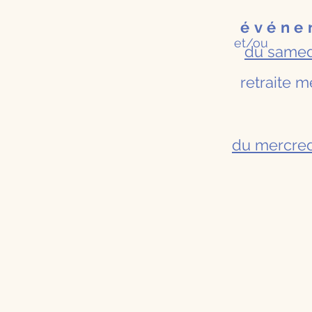
événe
et/ou
du samed
retraite 
du mercred