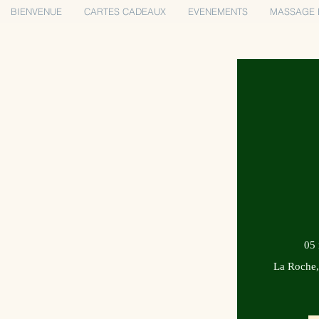
BIENVENUE
CARTES CADEAUX
EVENEMENTS
MASSAGE 
05 
La Roche