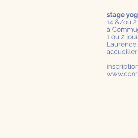
stage yog
14 &/ou 2
à Commu
1 ou 2 jo
Laurence
accueille
inscripti
www.com