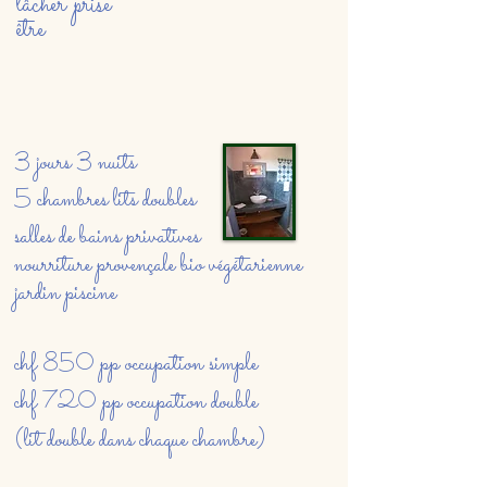
lâcher prise
être
3 jours 3 nuits
5 chambres lits doubles
salles de bains privatives
nourriture provençale bio végétarienne
jardin piscine
chf
pp occupation simple
850
chf
pp occupation double
720
(lit double dans chaque chambre)