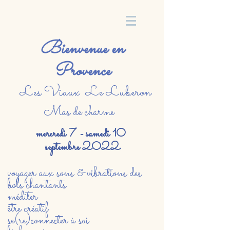
Bienvenue en
Provence
Les Viaux Le Luberon
Mas de charme
mercredi 7 - samedi 10
septembre 2022
voyager aux sons & vibrations des
bols chantants
méditer
être créatif
se(re)connecter à soi