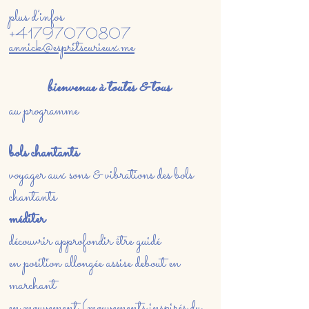
plus d’infos
+41797070807
annick@espritscurieux.me
bienvenue à toutes & tous
au programme
bols chantants
voyager aux sons & vibrations des bols
chantants
méditer
découvrir approfondir être guidé
en position allongée assise debout en
marchant
en mouvement (mouvements inspirés du