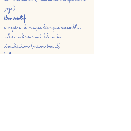
yoga)
être créatif
s’inspirer d’images découper assembler
coller réaliser son tableau de
visualisation (vision board)
lâcher prise
massage des pieds au bol kansu
soin individuel aux bols chantants
se(re)connecter à soi
rythme propice
être
tout simplement…