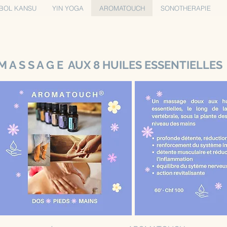
BOL KANSU
YIN YOGA
AROMATOUCH
SONOTHERAPIE
M A S S A G E AUX 8 HUILES ESSENTIELLES