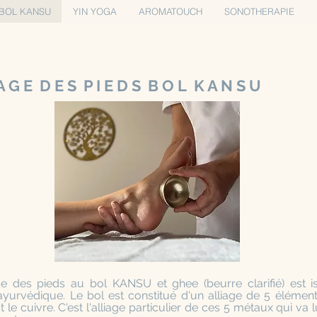
BOL KANSU
YIN YOGA
AROMATOUCH
SONOTHERAPIE
A G E D E S P I E D S B O L K A N S U
 des pieds au bol KANSU et ghee (beurre clarifié) est i
yurvédique. Le bol est constitué d'un alliage de 5 élément
t le cuivre. C'est l'alliage particulier de ces 5 métaux qui va 