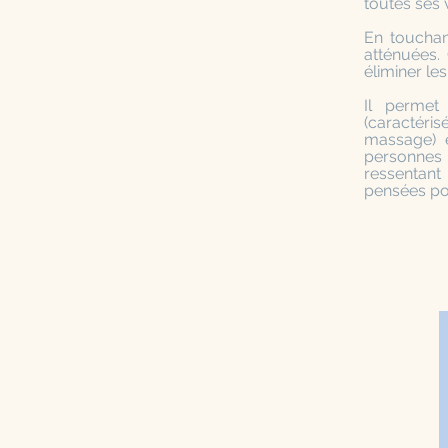
toutes ses 
En touchant
atténuées.
éliminer le
Il permet 
(caractéri
massage) e
personnes 
ressentant
pensées po
Un mass