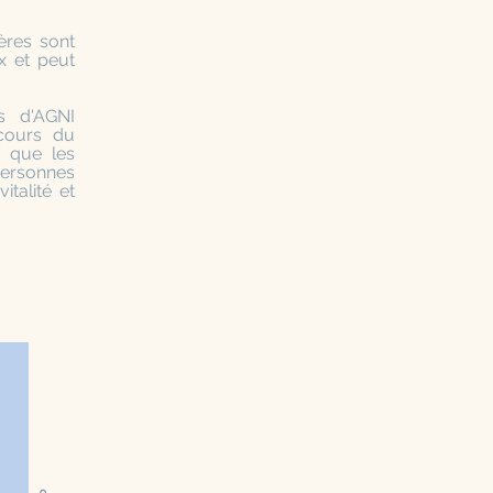
ères sont
x et peut
ès d'AGNI
 cours du
i que les
personnes
talité et