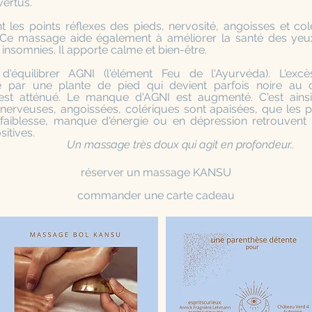
vertus.
 les points réflexes des pieds, nervosité, angoisses et col
 Ce massage aide également à améliorer la santé des yeu
s insomnies. Il apporte calme et bien-être.
d'équilibrer AGNI (l'élément Feu de l'Ayurvéda). L'exc
sé par une plante de pied qui devient parfois noire au
st atténué. Le manque d'AGNI est augmenté. C'est ains
nerveuses, angoissées, colériques sont apaisées, que les 
 faiblesse, manque d'énergie ou en dépression retrouvent vi
sitives.
age très doux qui agit en profondeur..
réserver un massage KANSU
commander une carte cadeau