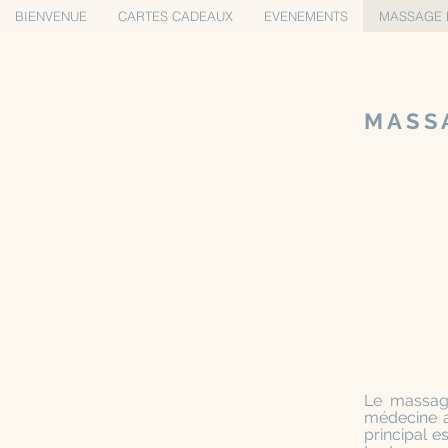
BIENVENUE
CARTES CADEAUX
EVENEMENTS
MASSAGE 
M A S S 
Le massage
médecine a
principal es